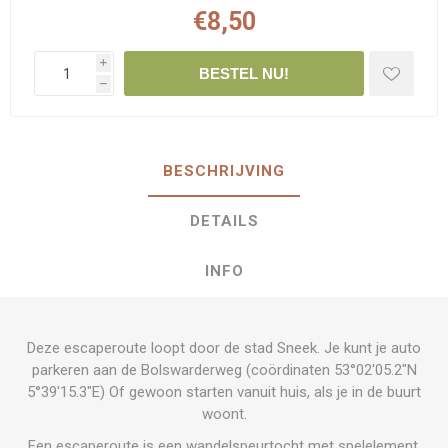
€8,50
i
BESTEL NU!
h
BESCHRIJVING
DETAILS
INFO
Deze escaperoute loopt door de stad Sneek. Je kunt je auto
parkeren aan de Bolswarderweg (coördinaten 53°02'05.2"N
5°39'15.3"E) Of gewoon starten vanuit huis, als je in de buurt
woont.
Een escaperoute is een wandelspeurtocht met spelelement.