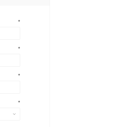
*
*
*
*