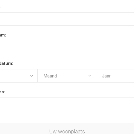
:
am:
datum:
es:
Uw woonplaats