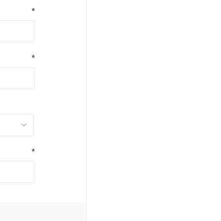
*
*
*