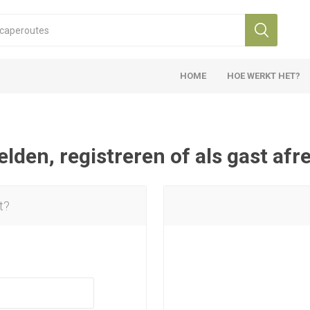
HOME
HOE WERKT HET?
den, registreren of als gast af
t?