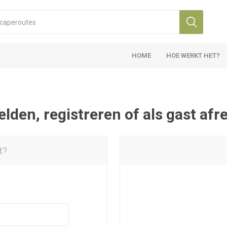
HOME
HOE WERKT HET?
den, registreren of als gast af
t?