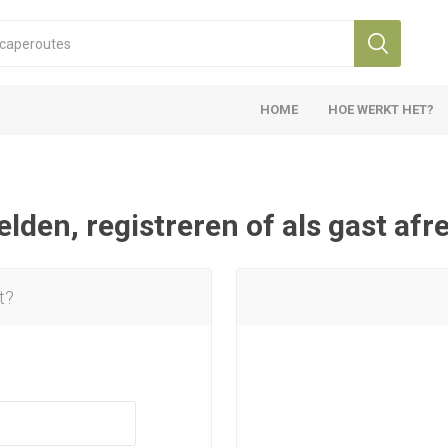
HOME
HOE WERKT HET?
den, registreren of als gast af
t?