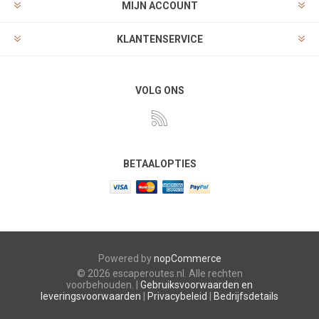
MIJN ACCOUNT
KLANTENSERVICE
VOLG ONS
BETAALOPTIES
Powered by
nopCommerce
© 2026 escaperoutes.nl. Alle rechten
voorbehouden. |
Gebruiksvoorwaarden en
leveringsvoorwaarden
|
Privacybeleid
|
Bedrijfsdetails