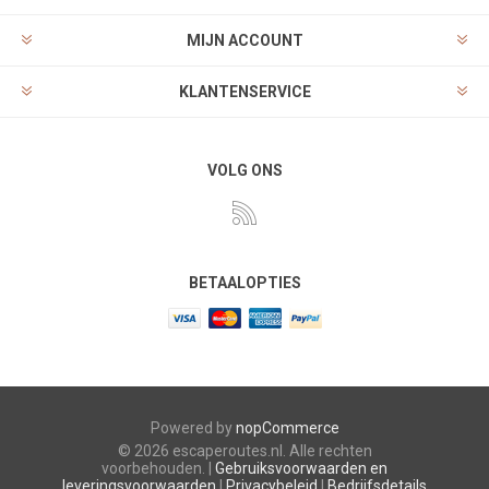
MIJN ACCOUNT
KLANTENSERVICE
VOLG ONS
BETAALOPTIES
Powered by
nopCommerce
© 2026 escaperoutes.nl. Alle rechten
voorbehouden. |
Gebruiksvoorwaarden en
leveringsvoorwaarden
|
Privacybeleid
|
Bedrijfsdetails