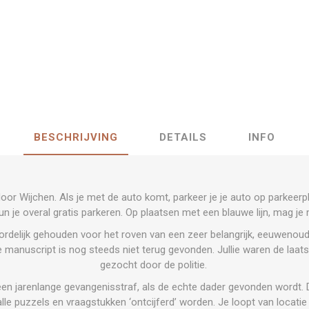
BESCHRIJVING
DETAILS
INFO
or Wijchen. Als je met de auto komt, parkeer je je auto op parkeerpl
n je overal gratis parkeren. Op plaatsen met een blauwe lijn, mag je m
rdelijk gehouden voor het roven van een zeer belangrijk, eeuwenoud 
re manuscript is nog steeds niet terug gevonden. Jullie waren de laa
gezocht door de politie.
een jarenlange gevangenisstraf, als de echte dader gevonden wordt. D
le puzzels en vraagstukken ‘ontcijferd’ worden. Je loopt van locatie