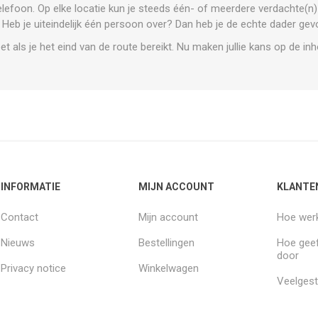
elefoon. Op elke locatie kun je steeds één- of meerdere
verdachte(n) 
 Heb je uiteindelijk één persoon over? Dan heb je de echte dader ge
 als je het eind van de route bereikt. Nu maken jullie kans op de in
INFORMATIE
MIJN ACCOUNT
KLANTE
Contact
Mijn account
Hoe werk
Nieuws
Bestellingen
Hoe geef
door
Privacy notice
Winkelwagen
Veelgest