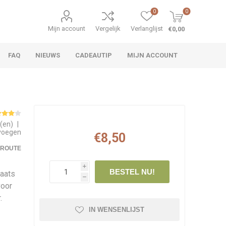
0
0
Mijn account
Vergelijk
Verlanglijst
€0,00
FAQ
NIEUWS
CADEAUTIP
MIJN ACCOUNT
g(en)
|
evoegen
€8,50
EROUTE
i
BESTEL NU!
laats
h
voor
.
IN WENSENLIJST