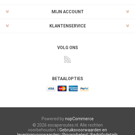
MIJN ACCOUNT
KLANTENSERVICE
VOLG ONS
BETAALOPTIES
Powered by
nopCommerce
© 2026 escaperoutes.nl. Alle rechten
voorbehouden. |
Gebruiksvoorwaarden en
leveringsvoorwaarden
|
Privacybeleid
|
Bedrijfsdetails