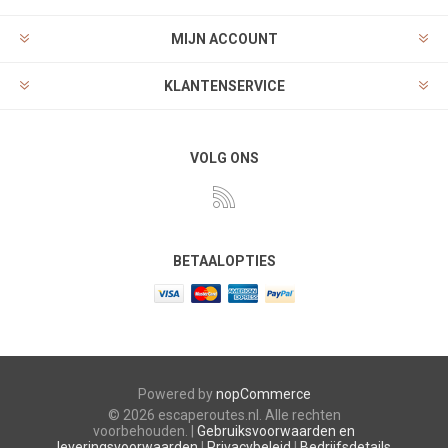
MIJN ACCOUNT
KLANTENSERVICE
VOLG ONS
BETAALOPTIES
Powered by
nopCommerce
© 2026 escaperoutes.nl. Alle rechten
voorbehouden. |
Gebruiksvoorwaarden en
leveringsvoorwaarden
|
Privacybeleid
|
Bedrijfsdetails